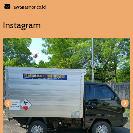
awt@asnor.co.id
Instagram
‹
›