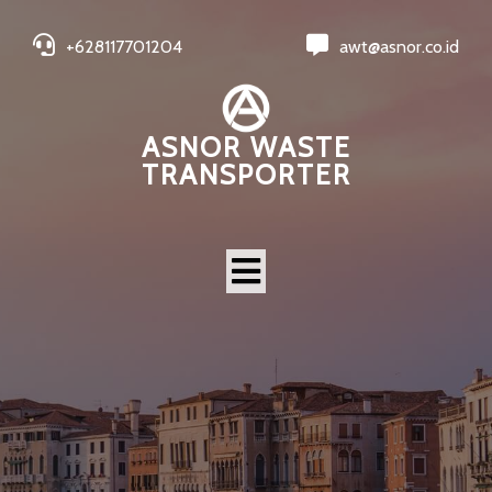
+628117701204
awt@asnor.co.id
ASNOR WASTE
TRANSPORTER