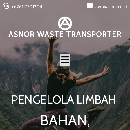
+628117701204
awt@asnor.co.id
ASNOR WASTE TRANSPORTER
PENGELOLA LIMBAH
BAHAN,