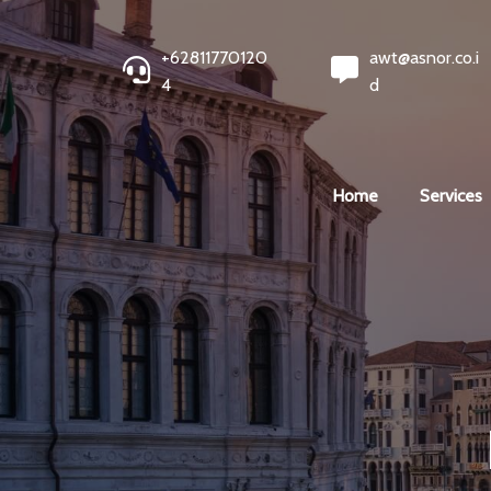
+62811770120
awt@asnor.co.i
4
d
Home
Services