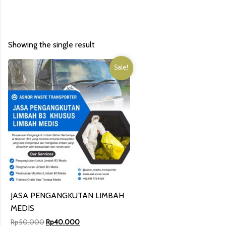
Showing the single result
Sale!
JASA PENGANGKUTAN LIMBAH
MEDIS
Original
Current
Rp
50.000
Rp
40.000