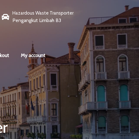
Hazardous Waste Transporter
Pengangkut Limbah B3
kout
My account
er