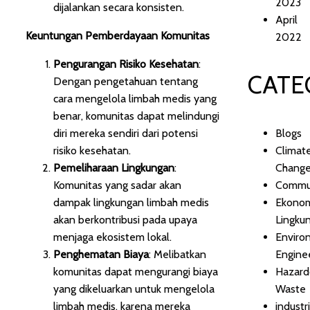
2023
dijalankan secara konsisten.
April
Keuntungan Pemberdayaan Komunitas
2022
Pengurangan Risiko Kesehatan
:
CATE
Dengan pengetahuan tentang
cara mengelola limbah medis yang
benar, komunitas dapat melindungi
diri mereka sendiri dari potensi
Blogs
risiko kesehatan.
Climat
Pemeliharaan Lingkungan
:
Chang
Komunitas yang sadar akan
Commu
dampak lingkungan limbah medis
Ekono
akan berkontribusi pada upaya
Lingku
menjaga ekosistem lokal.
Enviro
Penghematan Biaya
: Melibatkan
Engine
komunitas dapat mengurangi biaya
Hazard
yang dikeluarkan untuk mengelola
Waste
limbah medis, karena mereka
industr