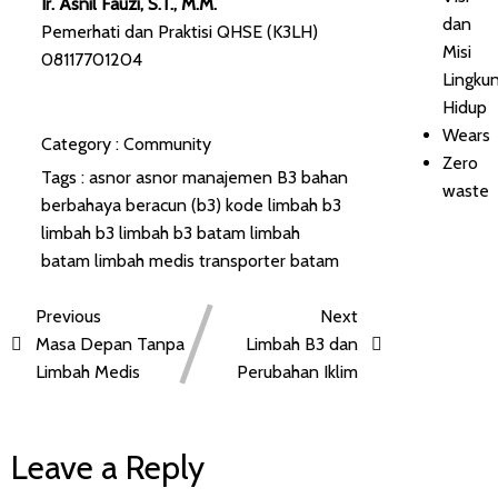
Ir. Asnil Fauzi, S.T., M.M.
dan
Pemerhati dan Praktisi QHSE (K3LH)
Misi
08117701204
Lingku
Hidup
Wears
Category :
Community
Zero
Tags :
asnor
asnor manajemen
B3
bahan
waste
berbahaya beracun (b3)
kode limbah b3
limbah b3
limbah b3 batam
limbah
batam
limbah medis
transporter batam
Previous
Next
Masa Depan Tanpa
Limbah B3 dan
Limbah Medis
Perubahan Iklim
Leave a Reply