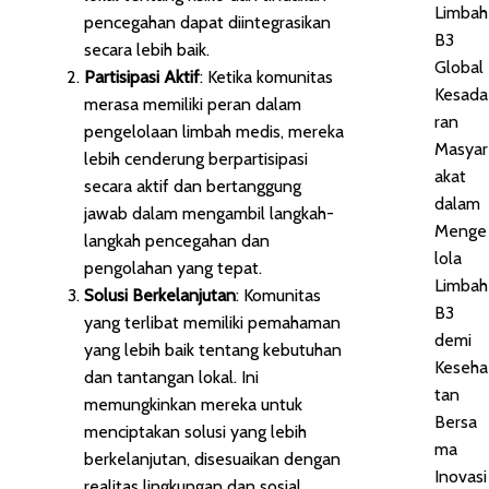
Limbah
pencegahan dapat diintegrasikan
B3
secara lebih baik.
Global
Partisipasi Aktif
: Ketika komunitas
Kesada
merasa memiliki peran dalam
ran
pengelolaan limbah medis, mereka
Masyar
lebih cenderung berpartisipasi
akat
secara aktif dan bertanggung
dalam
jawab dalam mengambil langkah-
Menge
langkah pencegahan dan
lola
pengolahan yang tepat.
Limbah
Solusi Berkelanjutan
: Komunitas
B3
yang terlibat memiliki pemahaman
demi
yang lebih baik tentang kebutuhan
Keseha
dan tantangan lokal. Ini
tan
memungkinkan mereka untuk
Bersa
menciptakan solusi yang lebih
ma
berkelanjutan, disesuaikan dengan
Inovasi
realitas lingkungan dan sosial