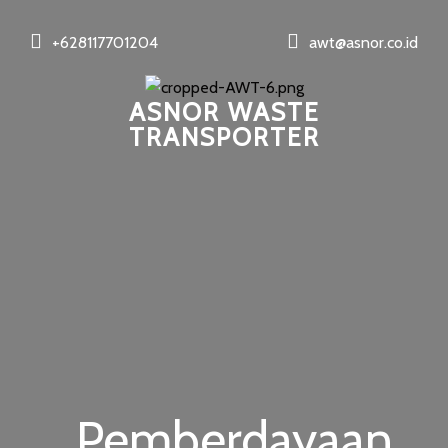
+628117701204
awt@asnor.co.id
ASNOR WASTE
TRANSPORTER
Pemberdayaan