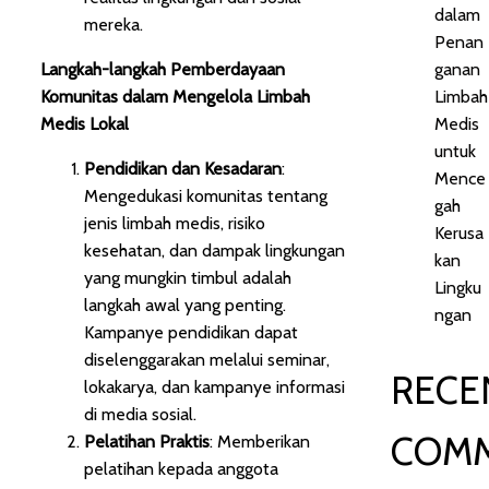
dalam
mereka.
Penan
Langkah-langkah Pemberdayaan
ganan
Komunitas dalam Mengelola Limbah
Limbah
Medis Lokal
Medis
untuk
Pendidikan dan Kesadaran
:
Mence
Mengedukasi komunitas tentang
gah
jenis limbah medis, risiko
Kerusa
kesehatan, dan dampak lingkungan
kan
yang mungkin timbul adalah
Lingku
langkah awal yang penting.
ngan
Kampanye pendidikan dapat
diselenggarakan melalui seminar,
RECE
lokakarya, dan kampanye informasi
di media sosial.
COM
Pelatihan Praktis
: Memberikan
pelatihan kepada anggota