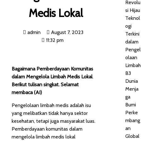
Revolu
Medis Lokal
si Hijau
Teknol
ogi
admin
August 7, 2023
Terkini
11:32 pm
dalam
Pengel
olaan
Limbah
Bagaimana Pemberdayaan Komunitas
B3
dalam Mengelola Limbah Medis Lokal
.
Dunia
Berikut tulisan singkat. Selamat
Menja
membaca (AI)
ga
Bumi
Pengelolaan limbah medis adalah isu
Perke
yang melibatkan tidak hanya sektor
mbang
kesehatan, tetapi juga masyarakat luas.
an
Pemberdayaan komunitas dalam
Global
mengelola limbah medis lokal