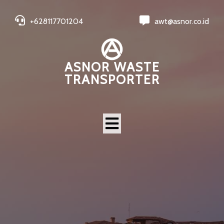
+628117701204
awt@asnor.co.id
ASNOR WASTE
TRANSPORTER