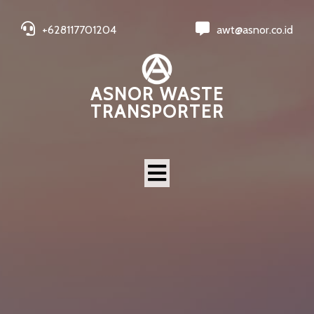
+628117701204
awt@asnor.co.id
ASNOR WASTE
TRANSPORTER