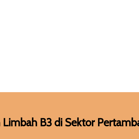
Pertambangan
e
»
Blogs
»
Studi Kasus: Pengelolaan Limbah B3 di Sektor Pert
n Limbah B3 di Sektor Pertam