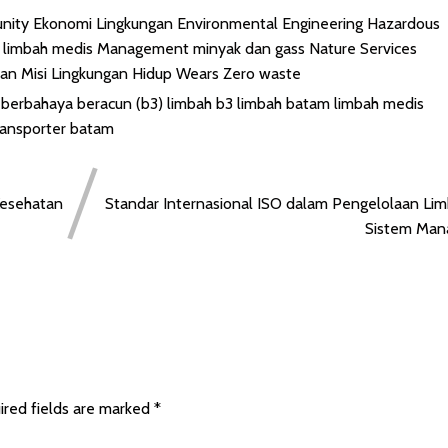
nity
Ekonomi Lingkungan
Environmental Engineering
Hazardous
3
limbah medis
Management
minyak dan gass
Nature
Services
dan Misi Lingkungan Hidup
Wears
Zero waste
 berbahaya beracun (b3)
limbah b3
limbah batam
limbah medis
ransporter batam
Kesehatan
Standar Internasional ISO dalam Pengelolaan L
Sistem Mana
ired fields are marked
*