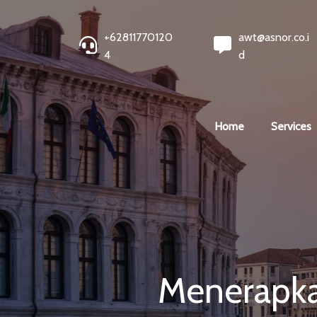
+62811770120
awt@asnor.co.i
4
d
Home
Services
Menerapka