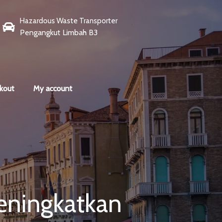
Hazardous Waste Transporter
Pengangkut Limbah B3
kout
My account
eningkatkan