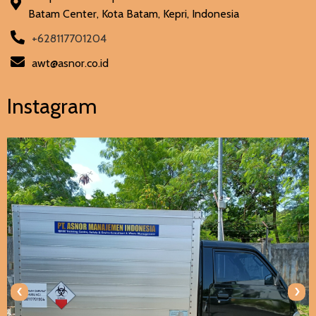
Batam Center, Kota Batam, Kepri, Indonesia
+628117701204
awt@asnor.co.id
Instagram
‹
›