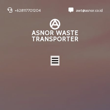
+628117701204
awt@asnor.co.id
ASNOR WASTE
TRANSPORTER